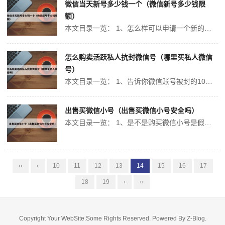
微信当天新号多少钱一个（微信新号多少钱限
额）
本文目录一览： 1、怎么样可以申请一个新的微信号? 2、新微信号怎么养号? 3、在微信里注册一个新号要话费吗? 4、开通一个微信公众号要多少钱? 怎么样可以申请一个新的微信号? 现在微信注册需要手机号进行验证了，不过一个手机号可以注册多个微信账号。首先我们在手机上下载微信APP，然后启动，在这个...
怎么购卖活跃私人抗封微信号（哪里买私人微信
号）
本文目录一览： 1、告诉你微信账号被封的10个原因及抗封方法? 2、为什么微信会被封号呢? 3、微信公众账号买卖在哪里进行交易? 4、企业微信封号了怎么办?分享3种封禁等级和5种解决方案! 5、怎么才能买到微信号呢! 告诉你微信账号被封的10个原因及抗封方法? 1、被封原因使用第三方插件导致...
出售买微信小号（出售买微信小号安全吗）
本文目录一览： 1、是不是购买微信小号是假的,有了两下就不行了,整天出问题的? 2、拼多多买的微信小号靠谱吗,因为本人一直想要一个微信小号但不知道靠不... 3、一个不经常用的微信小号卖了,解除了银行卡,没有解除实名,会有危险吗... 是不是购买微信小号是假的,有了两下就不行了,整天出问题的? 安全...
‹‹
‹
10
11
12
13
14
15
16
17
18
19
›
››
Copyright Your WebSite.Some Rights Reserved. Powered By
Z-Blog
.