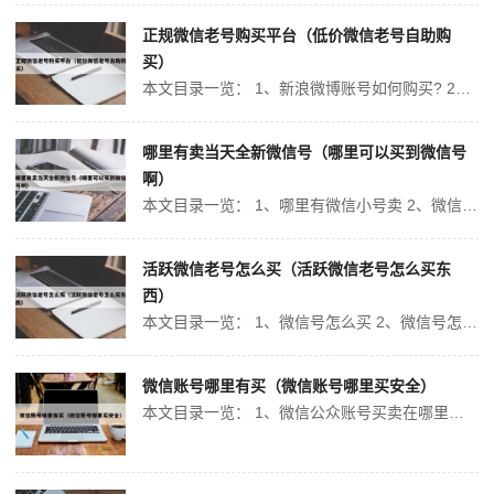
正规微信老号购买平台（低价微信老号自助购
买）
本文目录一览： 1、新浪微博账号如何购买? 2、腾讯手游号官方交易平台是什么? 3、微信公众号买卖在什么网站进行? 4、51微信老号店怎么卖 5、网上有卖带支付密码的微信老号吗 新浪微博账号如何购买? 1、淘宝购买或者正规的网站购买。从哪购买。微博账号属于虚拟品，买卖有一定的风险，所以大家要...
哪里有卖当天全新微信号（哪里可以买到微信号
啊）
本文目录一览： 1、哪里有微信小号卖 2、微信号怎么卖? 3、微信号能不能卖? 4、微信号能不能卖掉 哪里有微信小号卖 1、交易猫：交易猫是国内专业的手机游戏交易平台，是一家安全可靠的手机游戏交易网站，提供手机游戏账号交易、买号卖号、苹果代充值、游戏充值、首充号等。5173：中国网游服务网提供设...
活跃微信老号怎么买（活跃微信老号怎么买东
西）
本文目录一览： 1、微信号怎么买 2、微信号怎么购买最安全? 3、买微信一般在哪里购买 4、怎么才能购买到安全的微信号呢? 5、微信号怎么买的? 微信号怎么买 购买微信账号通常有以下几种途径： 微信官方渠道：用户可以在微信的官方网站上申请注册一个新的微信账号。这是最正规和安全的方式。虽然官方...
微信账号哪里有买（微信账号哪里买安全）
本文目录一览： 1、微信公众账号买卖在哪里进行交易? 2、怎么才能购买到安全的微信号呢? 3、哪里有微信号可以买到 微信公众账号买卖在哪里进行交易? 1、论坛贴吧，在任意一个论坛或贴吧中，发出一篇购买微信号的帖子，就会有大量人的回复，不过通常属于私人账号推荐，大多不知底细。2、搜索并关注证券公司微信...