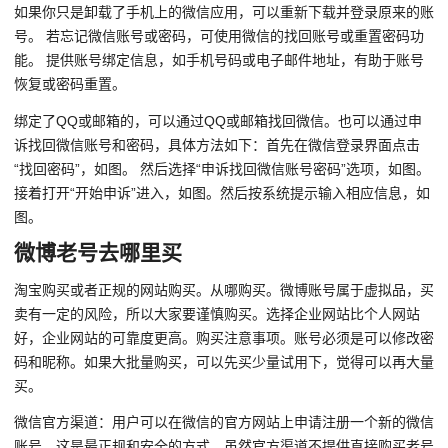
如果你只是卸载了手机上的微信应用，可以重新下载并登录原来的账
号。 若忘记微信账号或密码，可使用微信的找回账号或重置密码功
能。 提供账号绑定信息，如手机号码或电子邮件地址，有助于账号
恢复或密码重置。
绑定了QQ或邮箱的，可以通过QQ或邮箱找回微信。也可以通过申
诉找回微信账号和密码，具体方法如下：首先在微信登录界面点击
“找回密码”，如图。 然后选择“申诉找回微信账号密码”选项，如图。
接着打开“开始申诉”进入，如图。然后按系统提示输入相应信息，如
图。
微博老号去哪里买
淘宝购买或者正规的网站购买。从哪购买。微博账号属于虚拟品，买
卖有一定的风险，所以大家要谨慎购买。选择企业网站比个人网站
好，企业网站的可靠度更高。购买注意事项。账号必须是可以修改密
码和昵称。如果大批量购买，可以先买少量试用下，觉得可以再大量
买。
微信官方渠道：用户可以在微信的官方网站上申请注册一个新的微信
账号。这是最正规和安全的方式。虽然官方渠道不提供直接购买老号