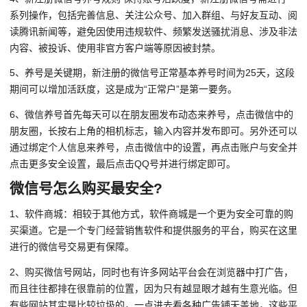
系列操作，包括完善信息、关注公众号、加入群组、与好友互动、阅
读腾讯新闻等，避免因使用违规软件、频繁发送骚扰消息、涉及非法
内容、被投诉、使用非官方客户端等原因被封禁。
5、养号是关键期，新注册的微信号正常基本养号时间为25天，这段
期间可以增加活跃度，这是成为“正常户”是第一要务。
6、微信养号首先每天可以在朋友圈发布动态来养号，点击微信中的
朋友圈，长按右上角的相机标志，输入内容并发布即可。另外还可以
通过绑定个人信息来养号，点击微信中的设置，再点击账户与安全并
点击更多安全设置，最后点击QQ号并进行绑定即可。
微信号怎么购买最安全?
1、软件商城：相较于其他方式，软件商城是一个更为安全可靠的购
买渠道。它是一个专门经营销售软件和提供服务的平台，购买在这里
进行的微信号交易更有保障。
2、购买微信号网站，同时也有许多网站平台会在浏览器中打广告，
而且往往都排在很靠前的位置，因为只有越显眼才越有生意光临。但
有些网站其实是比较垃圾的，一点进去看各种广告铺天盖地，这些平