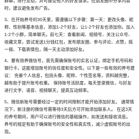
群聊，进行互动，并可接受他人的好友请求。在朋友圈中分享内容
时，建议避免发布广告。
3、在开始养号的30天里，需遵循以下步骤：第一天：更改头像、昵
称、性别等基本信息，添加1-2个好友，让1-2个好友也添加你。加入
1-2个小群，简单聊天。前七天：查看新闻、视频号、关注公众号、
收藏文章，尝试发送1分钱红包，发布朋友圈、参与评论、点赞，摇
一摇、下载表情包，隔一天主动添加好友。
4、要有效养微信号，首先需确保账号的实名认证，绑定手机号码和
银行卡，这能增加账号的信任度和安全性。以下是一些有效的养号建
议： 完善个人信息，包括头像、昵称、个性签名等，资料越完整，
越有助于提升账号权重。 保持账号活跃度，每天登录微信，与好友
进行文字、语音、视频聊天，提高互动频率。
5、微信新账号需要经过一定的时间限制才能开始添加好友。 通常情
况下，新注册的微信号需等待3天后方可开始添加联系人。 在这3天
的养号期间，用户可以进行微信的基础操作，如发送和接收消息。
养号的规定有助于确保账号的安全性和真实性，减少虚假账号的出
现。